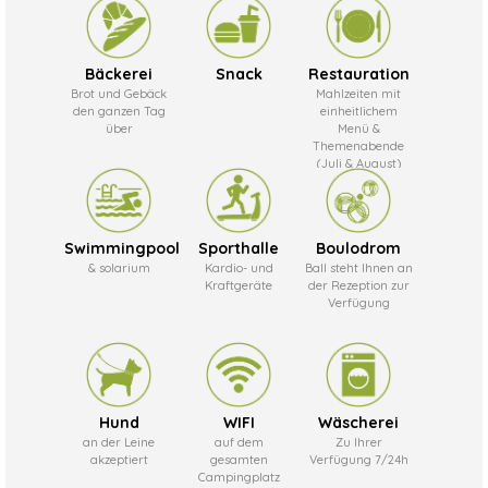
Bäckerei
Snack
Restauration
Brot und Gebäck
Mahlzeiten mit
den ganzen Tag
einheitlichem
über
Menü &
Themenabende
(Juli & August)
Swimmingpool
Sporthalle
Boulodrom
& solarium
Kardio- und
Ball steht Ihnen an
Kraftgeräte
der Rezeption zur
Verfügung
Hund
WIFI
Wäscherei
an der Leine
auf dem
Zu Ihrer
akzeptiert
gesamten
Verfügung 7/24h
Campingplatz