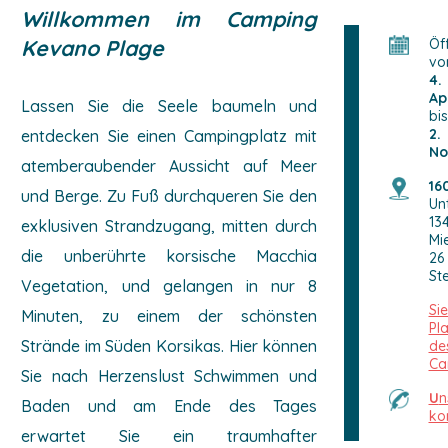
Willkommen im Camping
Kevano Plage
Öf
v
4.
Apr
Lassen Sie die Seele baumeln und
bis
2.
entdecken Sie einen Campingplatz mit
No
atemberaubender Aussicht auf Meer
16
und Berge. Zu Fuß durchqueren Sie den
Un
13
exklusiven Strandzugang, mitten durch
Mi
die unberührte korsische Macchia
26
Ste
Vegetation, und gelangen in nur 8
Si
Minuten, zu einem der schönsten
Pl
Strände im Süden Korsikas. Hier können
de
Ca
Sie nach Herzenslust Schwimmen und
U
n
Baden und am Ende des Tages
ko
erwartet Sie ein traumhafter