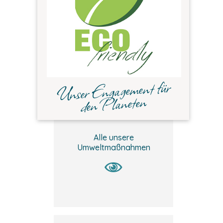
Unser Engagement für
den Planeten
Alle unsere
Umweltmaßnahmen