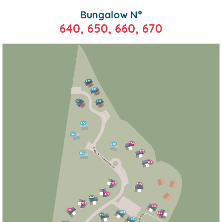
Bungalow N°
640, 650, 660, 670