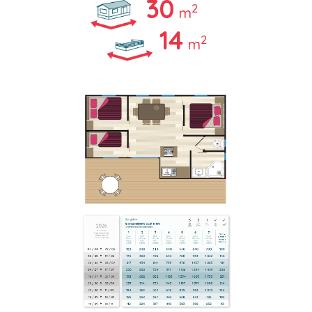
30
2
m
14
2
m